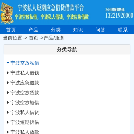
首页
产品
分类
知识
问答
联系
当前位置 ->
首页
->产品/服务
分类导航
宁波空放私借
宁波私人借钱
宁波应急借款
宁波空放贷款
宁波空放短借
宁波私人借贷
宁波短期拆借
宁波私人放款